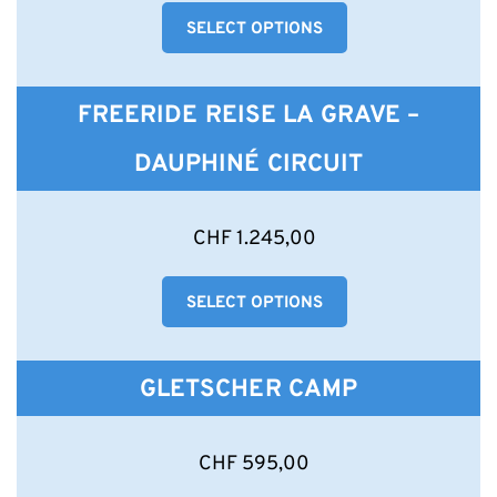
weist
SELECT OPTIONS
mehrere
Varianten
auf.
Die
FREERIDE REISE LA GRAVE –
Optionen
können
DAUPHINÉ CIRCUIT
auf
der
Produktseite
Dieses
CHF
1.245,00
gewählt
Produkt
werden
weist
SELECT OPTIONS
mehrere
Varianten
auf.
Die
GLETSCHER CAMP
Optionen
können
auf
Dieses
CHF
595,00
der
Produkt
Produktseite