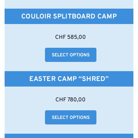
auf.
Die
COULOIR SPLITBOARD CAMP
Optionen
können
auf
Dieses
CHF
585,00
der
Produkt
Produktseite
weist
gewählt
SELECT OPTIONS
mehrere
werden
Varianten
auf.
Die
EASTER CAMP “SHRED”
Optionen
können
auf
Dieses
CHF
780,00
der
Produkt
Produktseite
weist
gewählt
SELECT OPTIONS
mehrere
werden
Varianten
auf.
Die