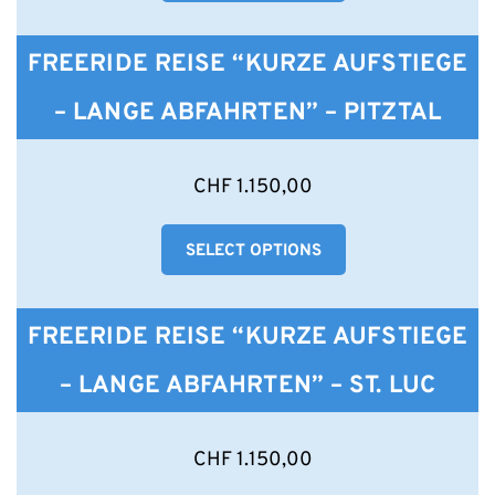
Varianten
auf.
Die
FREERIDE REISE “KURZE AUFSTIEGE
Optionen
können
– LANGE ABFAHRTEN” – PITZTAL
auf
der
Produktseite
Dieses
CHF
1.150,00
gewählt
Produkt
werden
weist
SELECT OPTIONS
mehrere
Varianten
auf.
Die
FREERIDE REISE “KURZE AUFSTIEGE
Optionen
können
– LANGE ABFAHRTEN” – ST. LUC
auf
der
Produktseite
Dieses
CHF
1.150,00
gewählt
Produkt
werden