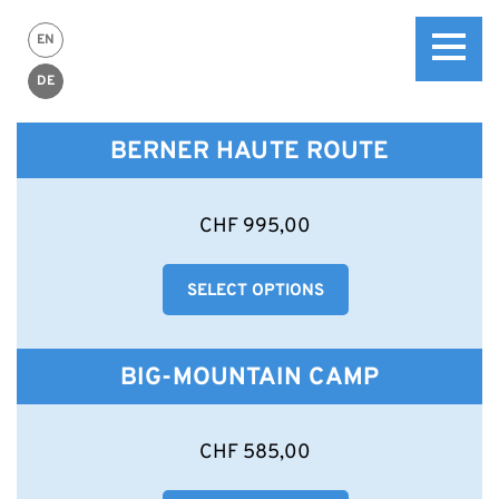
EN
DE
BERNER HAUTE ROUTE
Dieses
CHF
995,00
Produkt
weist
SELECT OPTIONS
mehrere
Varianten
auf.
Die
BIG-MOUNTAIN CAMP
Optionen
können
auf
Dieses
CHF
585,00
der
Produkt
Produktseite
weist