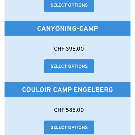
gewählt
SELECT OPTIONS
mehrere
werden
Varianten
auf.
Die
CANYONING-CAMP
Optionen
können
auf
Dieses
CHF
395,00
der
Produkt
Produktseite
weist
gewählt
SELECT OPTIONS
mehrere
werden
Varianten
auf.
Die
COULOIR CAMP ENGELBERG
Optionen
können
auf
Dieses
CHF
585,00
der
Produkt
Produktseite
weist
gewählt
SELECT OPTIONS
mehrere
werden
Varianten