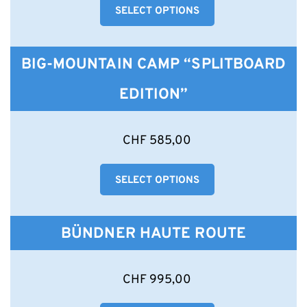
gewählt
SELECT OPTIONS
mehrere
werden
Varianten
auf.
Die
BIG-MOUNTAIN CAMP “SPLITBOARD
Optionen
können
EDITION”
auf
der
Produktseite
Dieses
CHF
585,00
gewählt
Produkt
werden
weist
SELECT OPTIONS
mehrere
Varianten
auf.
Die
BÜNDNER HAUTE ROUTE
Optionen
können
auf
Dieses
CHF
995,00
der
Produkt
Produktseite
weist