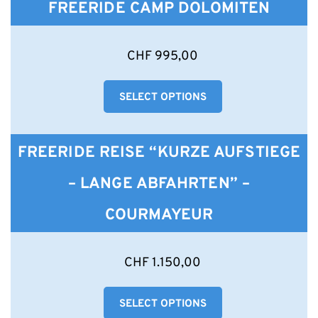
FREERIDE CAMP DOLOMITEN
Optionen
können
auf
CHF
995,00
der
Produktseite
gewählt
SELECT OPTIONS
werden
FREERIDE REISE “KURZE AUFSTIEGE
– LANGE ABFAHRTEN” –
COURMAYEUR
Dieses
CHF
1.150,00
Produkt
weist
SELECT OPTIONS
mehrere