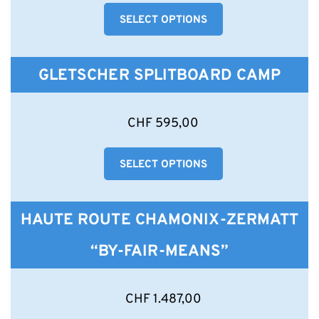
weist
gewählt
SELECT OPTIONS
mehrere
werden
Varianten
auf.
Die
GLETSCHER SPLITBOARD CAMP
Optionen
können
auf
Dieses
CHF
595,00
der
Produkt
Produktseite
weist
gewählt
SELECT OPTIONS
mehrere
werden
Varianten
auf.
Die
HAUTE ROUTE CHAMONIX-ZERMATT
Optionen
können
“BY-FAIR-MEANS”
auf
der
Produktseite
Dieses
CHF
1.487,00
gewählt
Produkt
werden