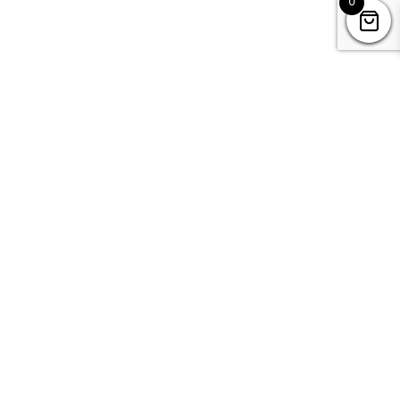
0
Kontakt
Datenschutz
Impressum & AGB’s
Mountain Camps
c/o Dani Perret