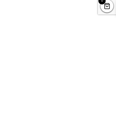
0
Kontakt
Datenschutz
Impressum & AGB’s
Mountain Camps
c/o Dani Perret