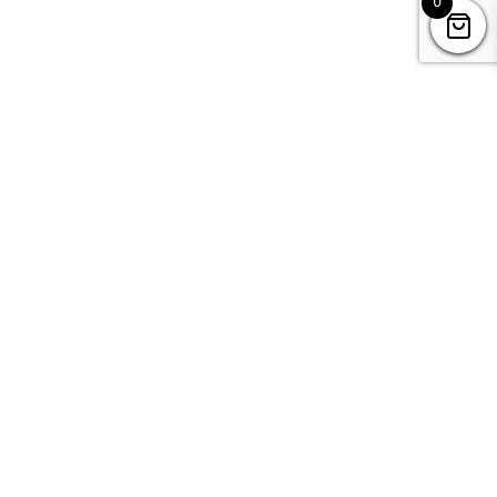
0
Kontakt
Datenschutz
Impressum & AGB’s
Mountain Camps
c/o Dani Perret