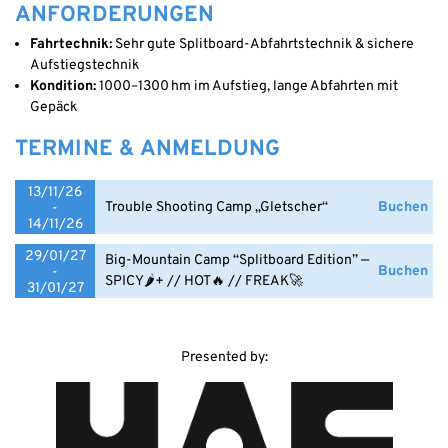
ANFORDERUNGEN
Fahrtechnik:
Sehr gute Splitboard-Abfahrtstechnik & sichere
Aufstiegstechnik
Kondition:
1000–1300 hm im Aufstieg, lange Abfahrten mit
Gepäck
TERMINE & ANMELDUNG
13/11/26
Trouble Shooting Camp „Gletscher“
Buchen
-
14/11/26
29/01/27
Big-Mountain Camp “Splitboard Edition” —
Buchen
-
SPICY🌶️+ // HOT🔥 // FREAK🚀
31/01/27
Presented by: