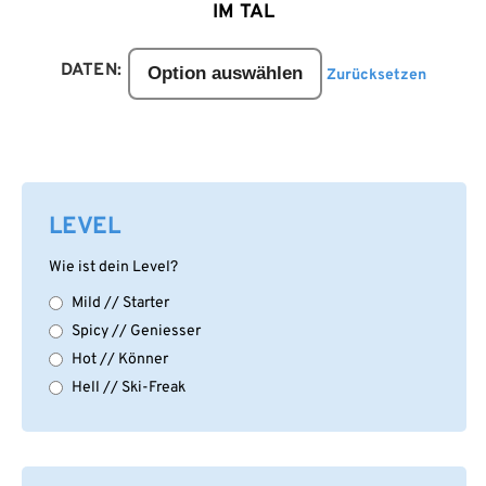
IM TAL
DATEN:
Zurücksetzen
LEVEL
Wie ist dein Level?
Mild // Starter
Spicy // Geniesser
Hot // Könner
Hell // Ski-Freak